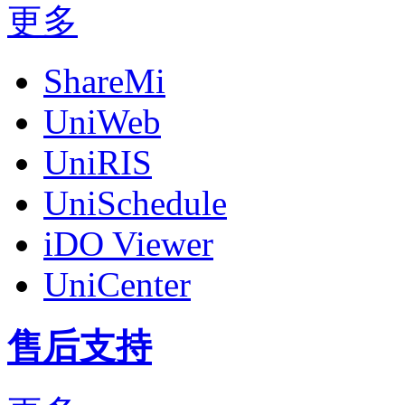
更多
ShareMi
UniWeb
UniRIS
UniSchedule
iDO Viewer
UniCenter
售后支持